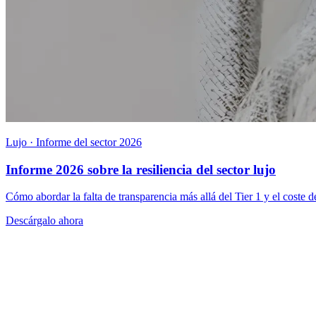
Lujo · Informe del sector 2026
Informe 2026 sobre la resiliencia del sector lujo
Cómo abordar la falta de transparencia más allá del Tier 1 y el coste d
Descárgalo ahora